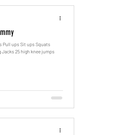
Thommy
 Pull ups Sit ups Squats
 Jacks 25 high knee jumps