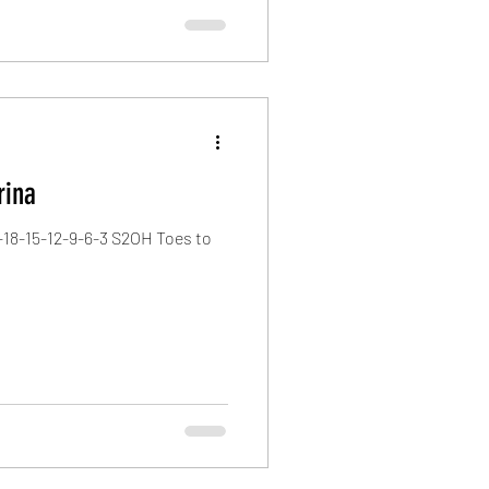
brina
-18-15-12-9-6-3 S2OH Toes to