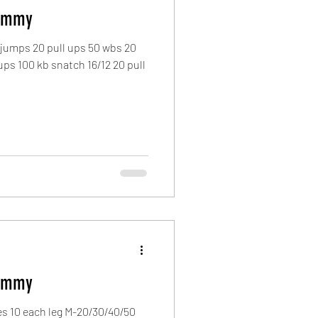
Thommy
jumps 20 pull ups 50 wbs 20
ups 100 kb snatch 16/12 20 pull
Thommy
s 10 each leg M-20/30/40/50