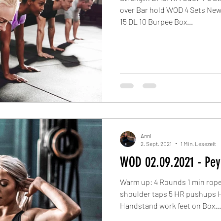
over Bar hold WOD 4 Sets New
15 DL 10 Burpee Box...
Anni
2. Sept. 2021
1 Min. Lesezeit
WOD 02.09.2021 - Pe
Warm up: 4 Rounds 1 min rope
shoulder taps 5 HR pushups 
Handstand work feet on Box...