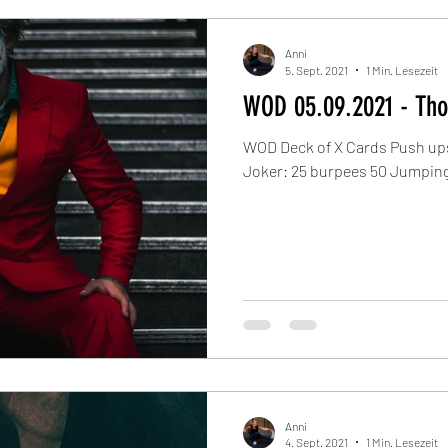
Anni
5. Sept. 2021
1 Min. Lesezeit
WOD 05.09.2021 - 
WOD Deck of X Cards Push ups
Joker: 25 burpees 50 Jumping
Anni
4. Sept. 2021
1 Min. Lesezeit