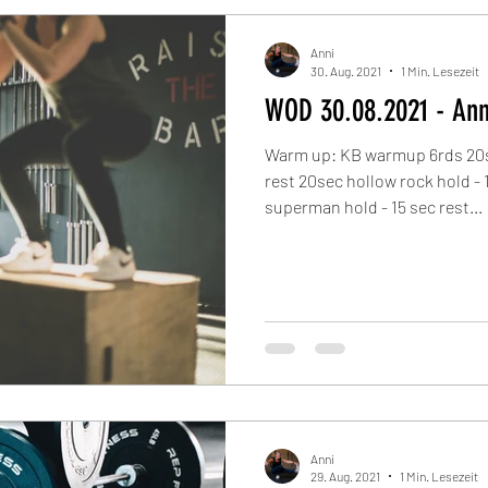
Anni
30. Aug. 2021
1 Min. Lesezeit
WOD 30.08.2021 - An
Warm up: KB warmup 6rds 20s
rest 20sec hollow rock hold - 
superman hold - 15 sec rest...
Anni
29. Aug. 2021
1 Min. Lesezeit