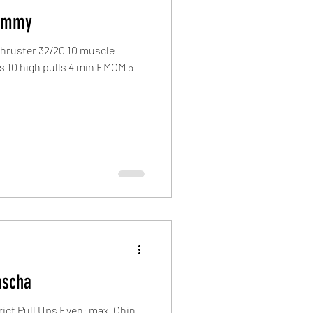
Thommy
hruster 32/20 10 muscle
s 10 high pulls 4 min EMOM 5
ascha
ict Pull Ups Even: max. Chin