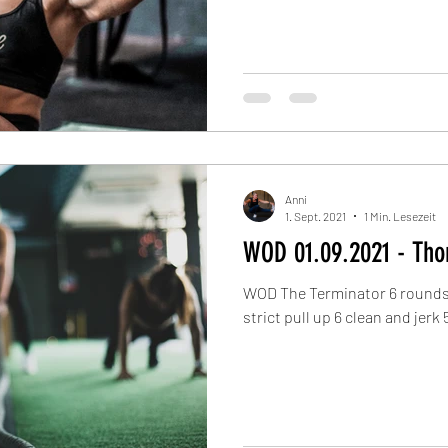
Anni
1. Sept. 2021
1 Min. Lesezeit
WOD 01.09.2021 - 
WOD The Terminator 6 rounds 6
strict pull up 6 clean and jerk