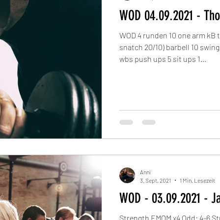
WOD 04.09.2021 - 
WOD 4 runden 10 one arm kB t
snatch 20/10) barbell 10 swing
wbs push ups 5 sit ups 1...
Anni
3. Sept. 2021
1 Min. Lesezeit
WOD - 03.09.2021 - J
Strength EMOM x4 Odd: 4-6 Str