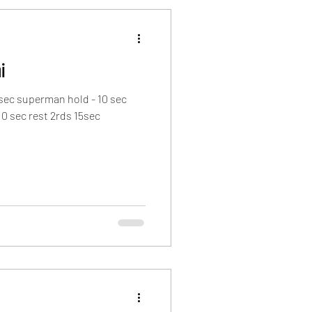
ni
ec superman hold - 10 sec
10 sec rest 2rds 15sec